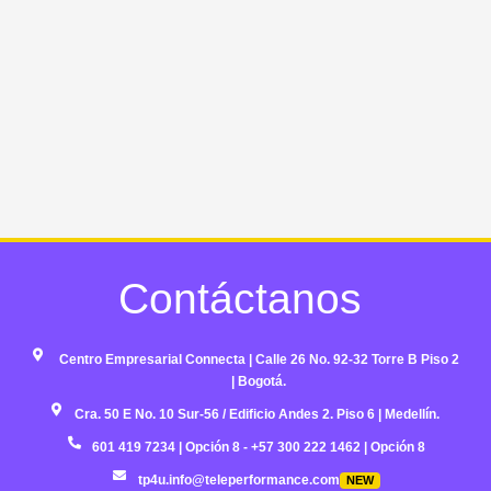
Contáctanos ​
Centro Empresarial Connecta | Calle 26 No. 92-32 Torre B Piso 2
| Bogotá.​
​Cra. 50 E No. 10 Sur-56 / Edificio Andes 2. Piso 6 | Medellín. ​
601 419 7234 | Opción 8​ - +57 300 222 1462 | Opción 8​
tp4u.info@teleperformance.com
NEW