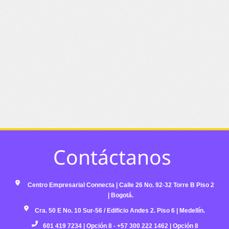
Contáctanos ​
Centro Empresarial Connecta | Calle 26 No. 92-32 Torre B Piso 2
| Bogotá.​
​Cra. 50 E No. 10 Sur-56 / Edificio Andes 2. Piso 6 | Medellín. ​
601 419 7234 | Opción 8​ - +57 300 222 1462 | Opción 8​